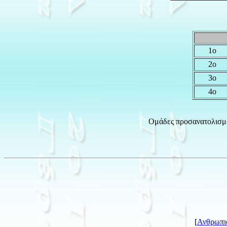
1ο
2ο
3ο
4ο
Ομάδες προσανατολισμο
[
Ανθρωπι