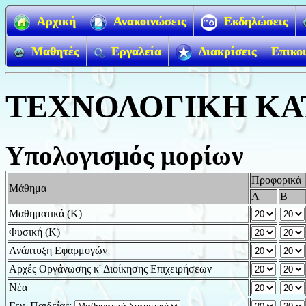
Αρχική
Ανακοινώσεις
Εκδηλώσεις
Μαθητές
Εργαλεία
Διακρίσεις
Επικο
ΤΕΧΝΟΛΟΓΙΚΗ Κ
Υπολογισμός μορίων
Προφορικά
Μάθημα
Α
Β
Μαθηματικά (Κ)
Φυσική (Κ)
Ανάπτυξη Εφαρμογών
Αρχές Οργάνωσης κ' Διοίκησης Επιχειρήσεων
Νέα
Γεν. Παιδείας: