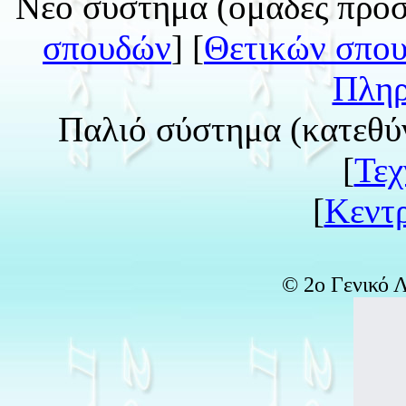
Νέο σύστημα (ομάδες προσ
σπουδών
] [
Θετικών σπο
Πληρ
Παλιό σύστημα (κατεθύνσ
[
Τεχ
[
Κεντρ
© 2ο Γενικό 