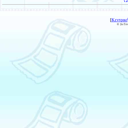
[
Κεντρική
© 2ο Γεν