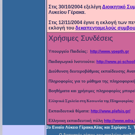
Στις
30
/1
0
/2004 εξελέγη
Διοικητικό Συ
Λυκείου Γέρακα.
Στις 12/11/2004 έγινε η εκλογή των π
εκλογή του
δεκαπενταμελούς συμβου
Χρήσιμες Συνδέσεις
Υπουργείο Παιδείας:
http://www.ypepth.gr
Παιδαγωγικό Ινστιτούτο:
http://www.pi
-
school
Διεύθυνση δευτεροβάθμιας
εκπαίδευσης Ανατ
Πληροφορίες για το μάθημα της πληροφορική
Βοηθήματα και χρήσιμες πληροφορίες μπορείτ
Ελληνικά Σχολεί
α
στη Κοινωνία της Πληροφορίας
:
Εκπαιδευτικά θέματα:
http://www.plefsis.gr/
Ε
λληνικη εκπαιδευτική πύλη
http://www.edra.i
2ο Ενιαίο Λύκειο Γέρακα,Κέας και Σερίφου 
Ο δικτυακός τόπος του σχολείου σχεδι