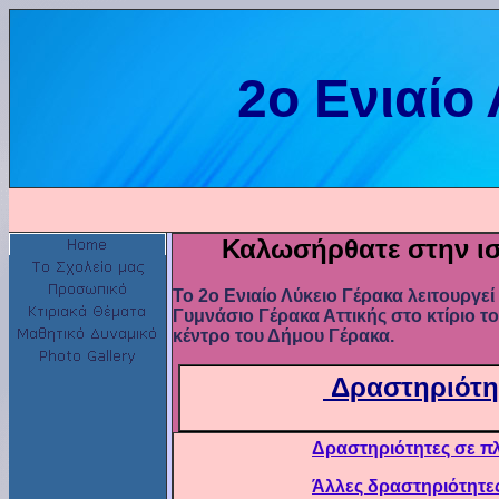
2ο Ενιαίο
Καλωσήρθατε στην ισ
Το 2ο Ενιαίο Λύκειο Γέρακα λειτουργεί
Γυμνάσιο Γέρακα Αττικής στο κτίριο τ
κέντρο του Δήμου Γέρακα.
Δραστηριότη
Δραστηριότητες σε π
Άλλες δραστηριότητες