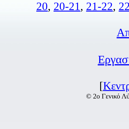
20
,
20-21
,
21-22
,
2
Απ
Εργασ
[
Κεντρ
© 2ο Γενικό Λ