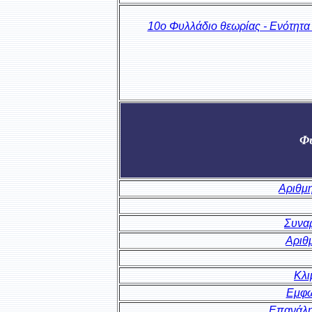
10o Φυλλάδιο θεωρίας - Ενότητα
Φύ
Αριθμη
Συνα
Αριθ
Κλι
Εμφω
Επανάλη