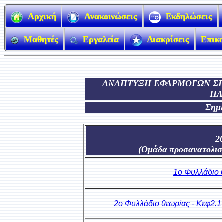
Αρχική
Ανακοινώσεις
Εκδηλώσεις
Μαθητές
Εργαλεία
Διακρίσεις
Επικ
ΑΝΑΠΤΥΞΗ ΕΦΑΡΜΟΓΩΝ ΣΕ
ΠΛ
Σημε
2
(Ομάδα προσανατολισ
1o Φυλλάδιο 
2o Φυλλάδιο θεωρίας - Κεφ2.1