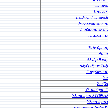
Επανάλ
Επανάλ
Επιλογή / Επανάλ
Μονοδιάστατοι πί
Δισδιάστατοι πί
Πίνακες - 
Ταξινόμηση
Ασκή
Αλγόριθμος 
Αλγόριθμος Tαξι
Συγχώνευση
Υπ
Στοίβα
Υλοποίηση Σ
Υλοποίηση ΣΤΟΙΒΑΣ μ
Υλοποίηση 
Υλοποίηση ΟΥΡΑΣ με