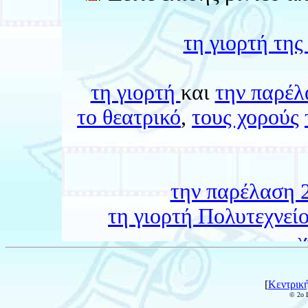
[
Κεντρική
© 2ο 