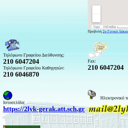
Προβολή
2ο Γενικό Λύκε
Τηλέφωνο Γραφείου Διεύθυνσης:
210 6047204
Fax:
210 6047204
Τηλέφωνο Γραφείου Καθηγητών:
210 6046870
Ηλεκτρονικό τ
Ιστοσελίδα:
https://2lyk-gerak.att.sch.gr