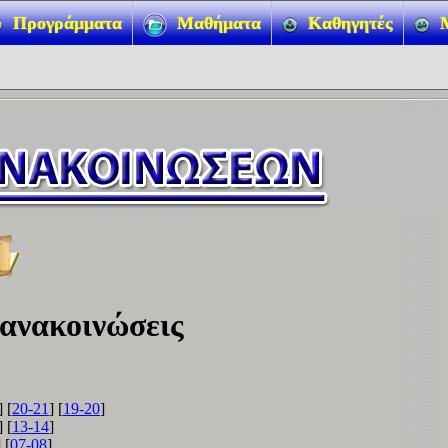
Προγράμματα
Μαθήματα
Καθηγητές
 ανακοινώσεις
] [
20-21
] [
19-20
]
] [
13-14
]
] [
07-08
]