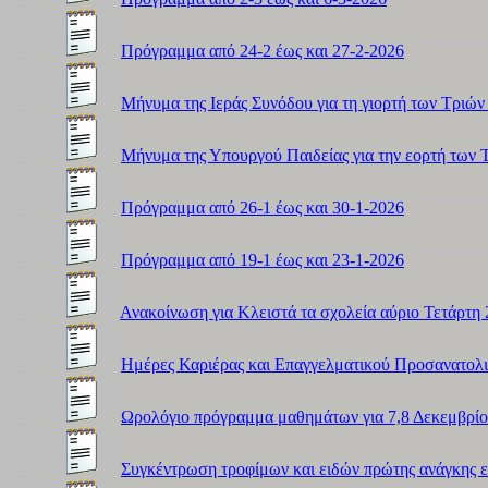
Πρόγραμμα από 24-2 έως και 27-2-2026
Μήνυμα της Ιεράς Συνόδου για τη γιορτή των Τριών
Μήνυμα της Υπουργού Παιδείας για την εορτή των 
Πρόγραμμα από 26-1 έως και 30-1-2026
Πρόγραμμα από 19-1 έως και 23-1-2026
Ανακοίνωση για Κλειστά τα σχολεία αύριο Τετάρτη 
Ημέρες Καριέρας και Επαγγελματικού Προσανατολ
Ωρολόγιο πρόγραμμα μαθημάτων για 7,8 Δεκεμβρί
Συγκέντρωση τροφίμων και ειδών πρώτης ανάγκης 