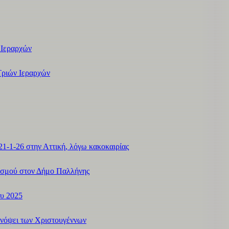
 Ιεραρχών
Τριών Ιεραρχών
21-1-26 στην Αττική, λόγω κακοκαιρίας
ισμού στον Δήμο Παλλήνης
ου 2025
ενόψει των Χριστουγέννων