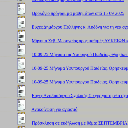
Ωρολόγιο πρόγραμμα μαθημάτων από 15-09-2025
Ευχές Δημάρχου Παλλήνης κ. Αηδόνη για τη νέα σχ
Μήνυμα Σεβ. Μεσογαίας προς μαθητές ΛΥΚΕΙΩΝ κ
10-09-25 Μήνυμα της Υπουργού Παιδείας, Θρησκευμ
10-09-25 Μήνυμα Υφυπουργού Παιδείας, Θρησκευμά
10-09-25 Μήνυμα Υφυπουργού Παιδείας, Θρησκευμάτ
Ευχές Αντιδημάρχου Σχολικής Στέγης για τη νέα σχο
Ανακοίνωση για αγιασμό
Πρόσκληση σε εκδήλωση με θέμα: ΣΕΠΤΕΜΒΡΙΑΝ