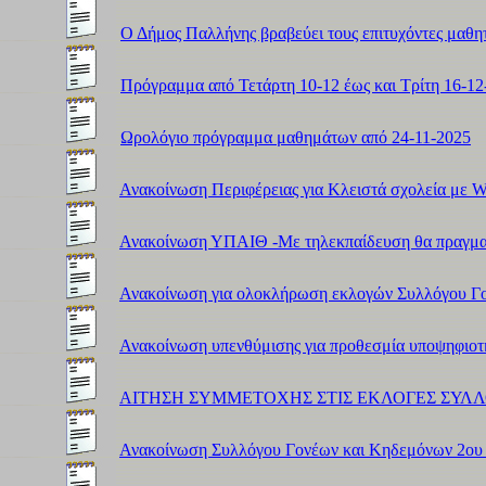
Ο Δήμος Παλλήνης βραβεύει τους επιτυχόντες μαθη
Πρόγραμμα από Τετάρτη 10-12 έως και Τρίτη 16-12
Ωρολόγιο πρόγραμμα μαθημάτων από 24-11-2025
Ανακοίνωση Περιφέρειας για Κλειστά σχολεία με 
Ανακοίνωση ΥΠΑΙΘ -Με τηλεκπαίδευση θα πραγμα
Ανακοίνωση για ολοκλήρωση εκλογών Συλλόγου Γ
Ανακοίνωση υπενθύμισης για προθεσμία υποψηφιοτ
ΑΙΤΗΣΗ ΣΥΜΜΕΤΟΧΗΣ ΣΤΙΣ ΕΚΛΟΓΕΣ ΣΥΛ
Ανακοίνωση Συλλόγου Γονέων και Κηδεμόνων 2ου 