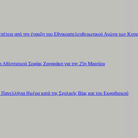
η επέτειο από την έναρξη του Εθνικοαπελευθερωτικού Αγώνα των Κυπ
 Αθλητισμού Σοφίας Ζαχαράκη για την 25η Μαρτίου
 Πανελλήνια Ημέρα κατά της Σχολικής Βίας και του Εκφοβισμού