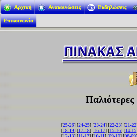
Αρχική
Ανακοινώσεις
Εκδηλώσεις
Επικοινωνία
Παλιότερες
[
25-26
] [
24-25
] [
23-24
] [
22-23
] [
21-22
[
18-19
] [
17-18
] [
16-17
] [
15-16
] [
14-15
[
12-13
] [
11-12
] [
10-11
] [
09-10
] [
08-09