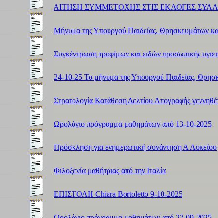
ΑΙΤΗΣΗ ΣΥΜΜΕΤΟΧΗΣ ΣΤΙΣ ΕΚΛΟΓΕΣ ΣΥΛ
Μήνυμα της Υπουργού Παιδείας, Θρησκευμάτων και
Συγκέντρωση τροφίμων και ειδών προσωπικής υγιει
24-10-25 Το μήνυμα της Υπουργού Παιδείας, Θρησκ
Στρατολογία Κατάθεση Δελτίου Απογραφής γεννηθέν
Ωρολόγιο πρόγραμμα μαθημάτων από 13-10-2025
Πρόσκληση για ενημερωτική συνάντηση Α Λυκείου
Φιλοξενία μαθήτριας από την Ιταλία
ΕΠΙΣΤΟΛΗ Chiara Bortoletto 9-10-2025
Ωρολόγιο πρόγραμμα μαθημάτων από 22-09-2025