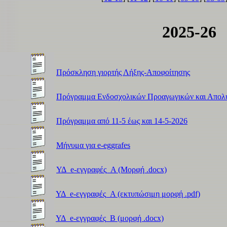
2025-26
Πρόσκληση γιορτής Λήξης-Αποφοίτησης
Πρόγραμμα Ενδοσχολικών Προαγωγικών και Απολυ
Πρόγραμμα από 11-5 έως και 14-5-2026
Μήνυμα για e-eggrafes
ΥΔ_e-εγγραφές_Α (Μορφή .docx)
ΥΔ_e-εγγραφές_Α (εκτυπώσιμη μορφή .pdf)
ΥΔ_e-εγγραφές_Β (μορφή .docx)