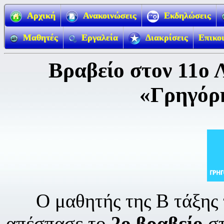
Αρχική
Ανακοινώσεις
Εκδηλώσεις
Μαθητές
Εργαλεία
Διακρίσεις
Επικο
Βραβείο στον 11ο 
«Γρηγόρη
Ο μαθητής της Β τάξης 
απέσπασε το
2ο βραβείο
στ