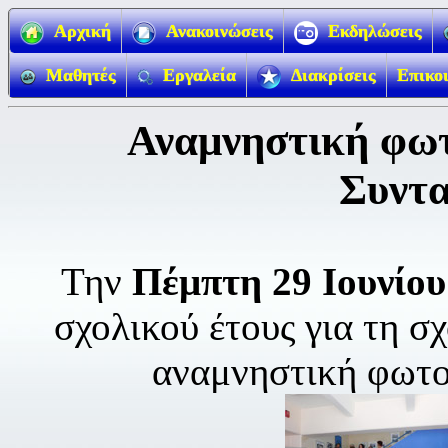
Αρχική
Ανακοινώσεις
Εκδηλώσεις
Μαθητές
Εργαλεία
Διακρίσεις
Επικο
Αναμνηστική φωτ
Συντα
Την
Πέμπτη 29 Ιουνίου
σχολικού έτους για τη σ
αναμνηστική φωτο